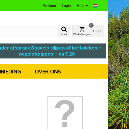
Welkom
Login
Help
0
€ 0,00
Zoek
Winkelwagen
der afspraak:
Snavels slijpen
of
kortwieken +
nagels knippen – va € 20
BIEDING
OVER ONS