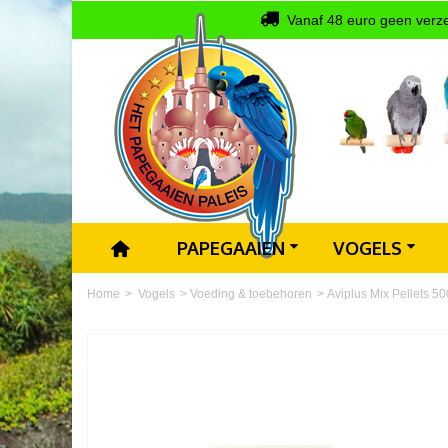
Vanaf 48 euro geen verz
PAPEGAAIEN
VOGELS
Home
>
Vogels
>
Voeding & toebehoren
>
Aviplus Mix Pellets 5