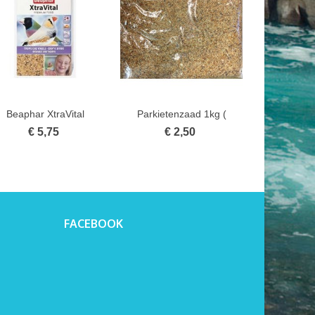
Beaphar XtraVital
Parkietenzaad 1kg (
kanarie
In winkelwagen
In winkelwagen
In w
tropische...
Papegaaien...
Papeg
€ 5,75
€ 2,50
€ 
FACEBOOK