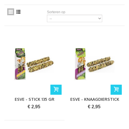
Sorteren op
ESVE - STICK 135 GR
ESVE - KNAAGDIERSTICK
FRUIT
137 GR...
€ 2,95
€ 2,95