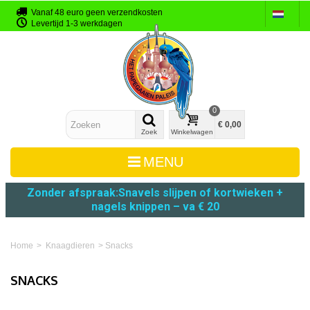
Vanaf 48 euro geen verzendkosten
Levertijd 1-3 werkdagen
0
€ 0,00
Zoek
Winkelwagen
MENU
Zonder afspraak:
Snavels slijpen
of
kortwieken +
nagels knippen – va € 20
Home
>
Knaagdieren
>
Snacks
SNACKS