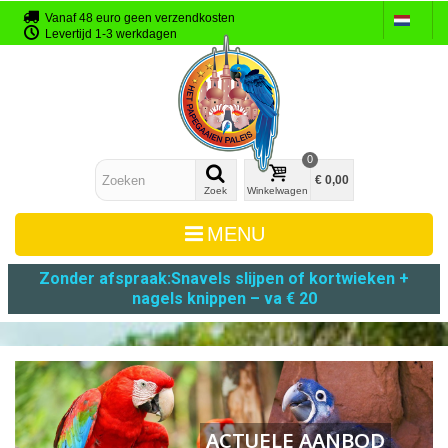
Vanaf 48 euro geen verzendkosten
Levertijd 1-3 werkdagen
0
€ 0,00
Zoek
Winkelwagen
MENU
Zonder afspraak:
Snavels slijpen
of
kortwieken +
nagels knippen – va € 20
ACTUELE AANBOD