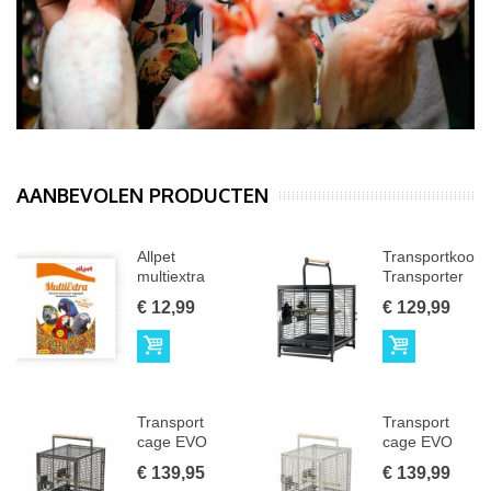
AANBEVOLEN PRODUCTEN
Allpet
Transportkooi
multiextra
Transporter
vogelvoer...
Zwart...
€ 12,99
€ 129,99
Bestellen
Bestellen
Transport
Transport
cage EVO
cage EVO
for parakeets
for parakeets
€ 139,95
€ 139,99
&...
&...