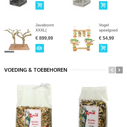
Bestellen
Bestellen
Javaboom
Vogel
XXXL(
speelgoed
Double )
Fun Swing L
€ 899,99
€ 54,99
View
Bestellen
VOEDING & TOEBEHOREN