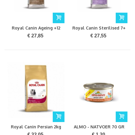
Royal Canin Ageing +12
Royal Canin Sterilised 7+
2kg
2kg
€ 27,85
€ 27,55
Royal Canin Persian 2kg
ALMO - NATVOER 70 GR
KALKOEN ADULT
€ 32,05
€ 1,20