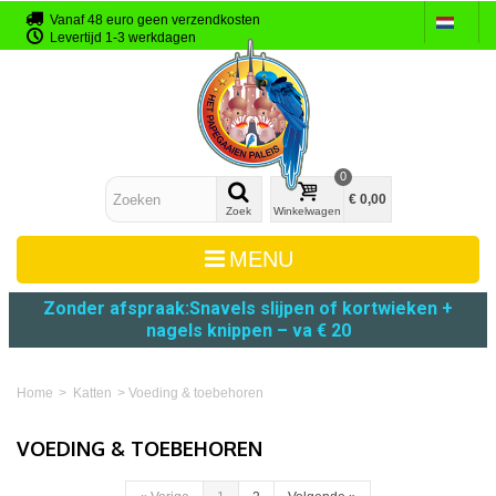
Vanaf 48 euro geen verzendkosten
Levertijd 1-3 werkdagen
0
€ 0,00
Zoek
Winkelwagen
MENU
Zonder afspraak:
Snavels slijpen
of
kortwieken +
nagels knippen – va € 20
Home
>
Katten
>
Voeding & toebehoren
VOEDING & TOEBEHOREN