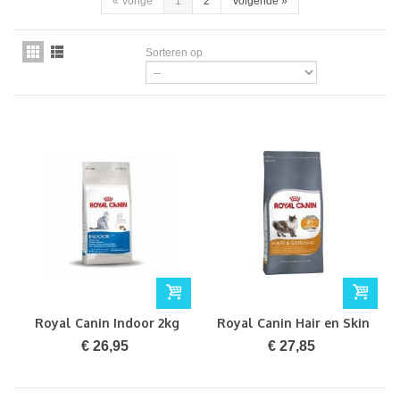
«
Vorige
1
2
Volgende
»
Sorteren op
Royal Canin Indoor 2kg
Royal Canin Hair en Skin
Care 2 kg
€ 26,95
€ 27,85