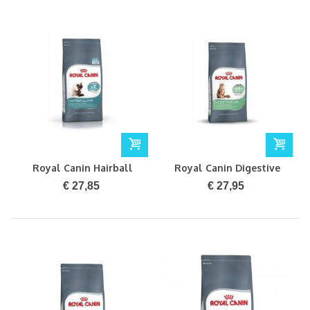
Royal Canin Hairball
Royal Canin Digestive
Care 2kg
Care 2kg
€ 27,85
€ 27,95