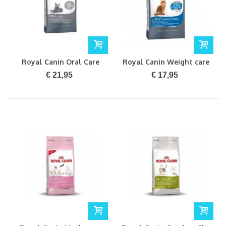
Royal Canin Oral Care
Royal Canin Weight care
1,5kg
2kg
€ 21,95
€ 17,95