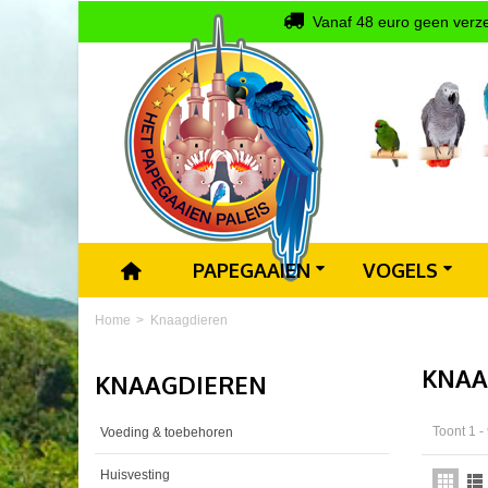
Vanaf 48 euro geen verz
PAPEGAAIEN
VOGELS
Home
>
Knaagdieren
KNAA
KNAAGDIEREN
Toont 1 -
Voeding & toebehoren
Huisvesting