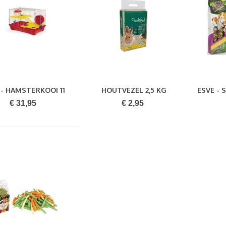
- HAMSTERKOOI 11
HOUTVEZEL 2,5 KG
ESVE - 
Bestellen
Bestellen
FLAT MIX
€ 31,95
€ 2,95