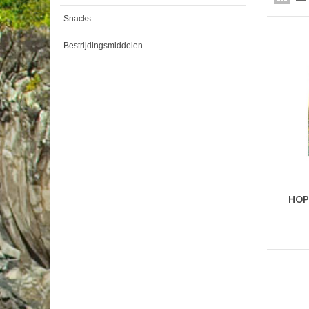
Snacks
Bestrijdingsmiddelen
HOP
S