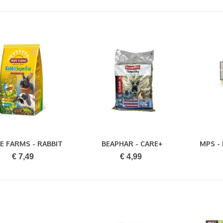
E FARMS - RABBIT
BEAPHAR - CARE+
MPS -
Bestellen
Bestellen
UPERTRIO 3 KG
TIM.HOOI 1KG 1 KG
FL
€ 7,49
€ 4,99