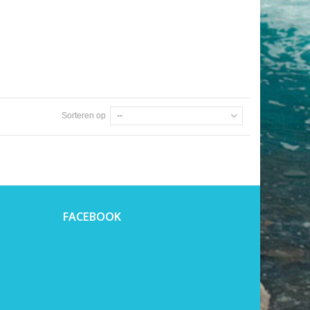
Sorteren op
--
FACEBOOK