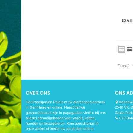
ESVE
Toont 1 -
OVER ONS
ONS A
Het Papegaaien Paleis is uw dierenspeciaalzaak
Madridw
in Den Haag en online. Naast dat wij
2548 VK, 
gespecialiseerd zijn in papegaaien vindt u bij ons
Gratis Par
allerlei benodigdheden voor vogels, katten,
070-346
honden en knaagdieren. Kom gerust langs in
onze winkel of bestel uw producten online.