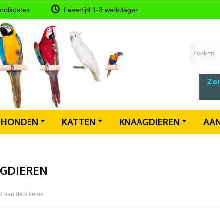
endkosten
Levertijd 1-3 werkdagen
Zon
HONDEN
KATTEN
KNAAGDIEREN
AAN
GDIEREN
 9 van de 9 items