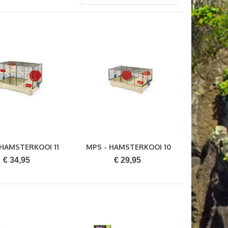
 HAMSTERKOOI 11
MPS - HAMSTERKOOI 10
Bestellen
Bestellen
AT NATURE...
FLAT NATURE...
€ 34,95
€ 29,95