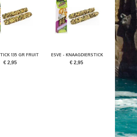
STICK 135 GR FRUIT
ESVE - KNAAGDIERSTICK
Bestellen
Bestellen
137 GR...
€ 2,95
€ 2,95