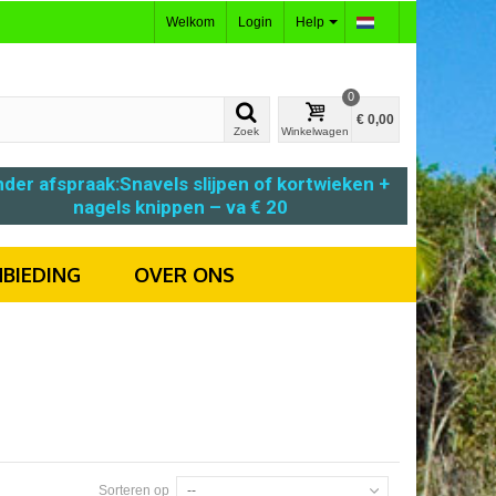
Welkom
Login
Help
0
€ 0,00
Zoek
Winkelwagen
der afspraak:
Snavels slijpen
of
kortwieken +
nagels knippen – va € 20
BIEDING
OVER ONS
Sorteren op
--