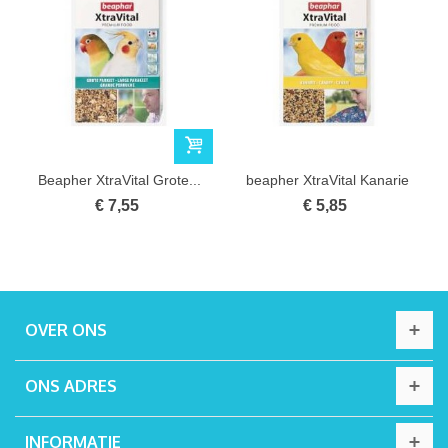
Beapher XtraVital Grote...
beapher XtraVital Kanarie
500g
€ 7,55
€ 5,85
OVER ONS
ONS ADRES
INFORMATIE