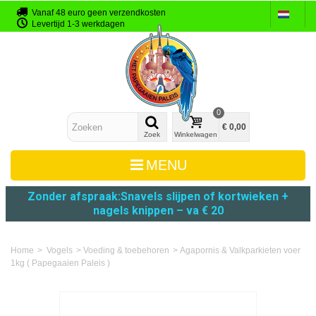
Vanaf 48 euro geen verzendkosten
Levertijd 1-3 werkdagen
0
€ 0,00
Zoek
Winkelwagen
MENU
Zonder afspraak:
Snavels slijpen
of
kortwieken +
nagels knippen – va € 20
Home
>
Vogels
>
Voeding & toebehoren
>
Agapornis & Valkparkieten voer
1kg ( Papegaaien Paleis )