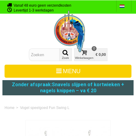
Vanaf 48 euro geen verzendkosten
Levertijd 1-3 werkdagen
0
€ 0,00
Zoek
Winkelwagen
MENU
Zonder afspraak:
Snavels slijpen
of
kortwieken +
nagels knippen – va € 20
Home
>
Vogel speelgoed Fun Swing L