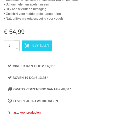
• Schommelen én spelen in één
• Rijk aan textuur en uitdaging
• Geschikt voor middelgrote papegaaien
• Natuurlijke materialen, veilig voor vogels
€ 54,99
+
BESTELLEN
-
MINDER DAN 10 KG: € 6,95 *
BOVEN 10 KG: € 13.25 *
GRATIS VERZENDING VANAF € 48,00 *
LEVERTIJD 1-3 WERKDAGEN
*) m.u.v. kooi producten